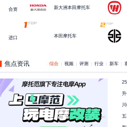
新大洲本田
摩托车
合资
本田
摩托车
进口
焦点资讯
综合
视频
评测
行业
新车
2
升
川
五