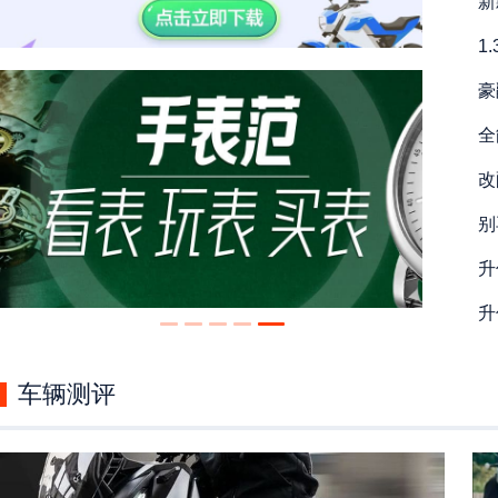
新
1
豪
全
改
别
升
升
2
车辆测评
1
X
1