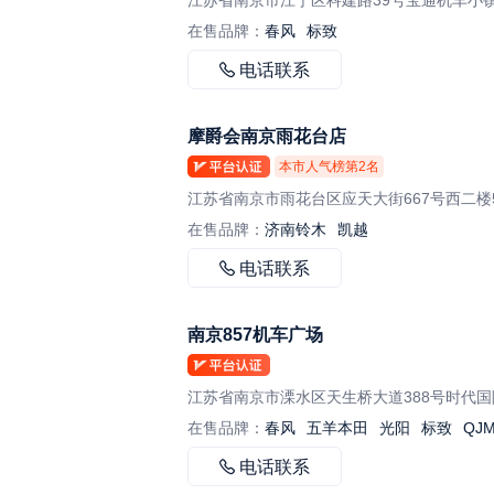
在售品牌：
春风
标致
电话联系
摩爵会南京雨花台店
本市人气榜第
2
名
江苏省南京市雨花台区应天大街667号西二楼
在售品牌：
济南铃木
凯越
电话联系
南京857机车广场
在售品牌：
春风
五羊本田
光阳
标致
QJ
电话联系