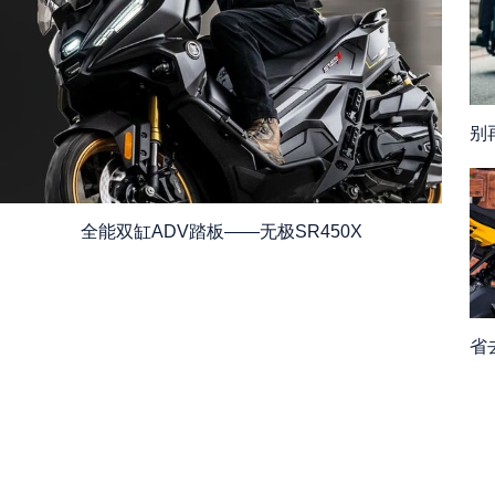
2
全能双缸ADV踏板——无极SR450X