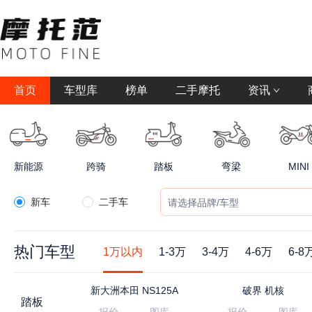
首页
车型库
榜单
二手摩托
资讯
新能源
跨骑
踏板
弯梁
MINI
新车
二手车
请选择品牌/车型
热门车型
1万以内
1-3万
3-4万
4-6万
6-8
新大洲本田
NS125A
破界
机核
踏板