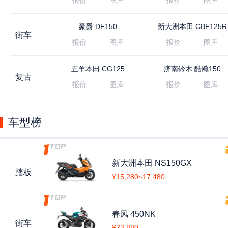
报价
图库
报价
图库
豪爵
DF150
新大洲本田
CBF125R
街车
报价
图库
报价
图库
五羊本田
CG125
济南铃木
酷飚150
复古
报价
图库
报价
图库
车型榜
新大洲本田
NS150GX
踏板
¥15,280~17,480
春风
450NK
街车
¥23,880