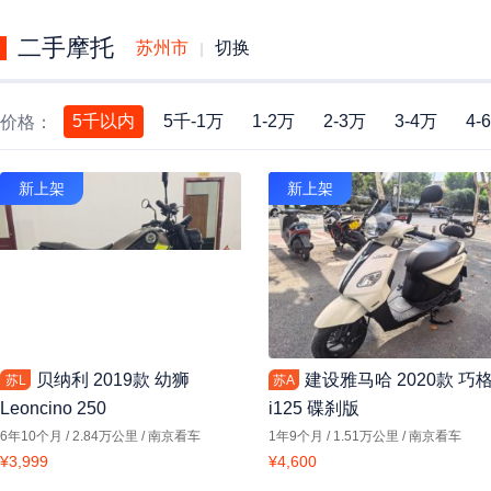
二手摩托
苏州市
切换
|
5千以内
5千-1万
1-2万
2-3万
3-4万
4-
价格：
新上架
新上架
贝纳利 2019款 幼狮
建设雅马哈 2020款 巧
苏L
苏A
Leoncino 250
i125 碟刹版
6年10个月
/
2.84万
公里 /
南京
看车
1年9个月
/
1.51万
公里 /
南京
看车
¥3,999
¥4,600