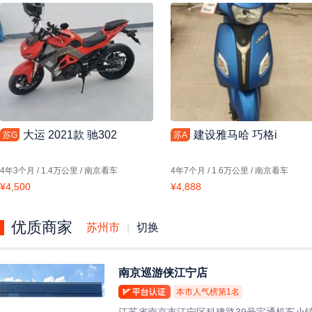
大运 2021款 驰302
建设雅马哈 巧格i
苏G
苏A
4年3个月
/
1.4万
公里 /
南京
看车
4年7个月
/
1.6万
公里 /
南京
看车
¥4,500
¥4,888
优质商家
苏州市
切换
|
南京巡游侠江宁店
本市人气榜第
1
名